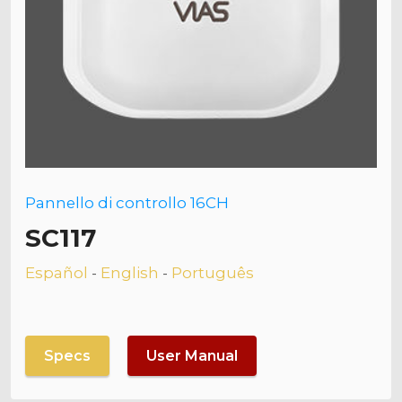
Pannello di controllo 16CH
SC117
Español
-
English
-
Português
Specs
User Manual