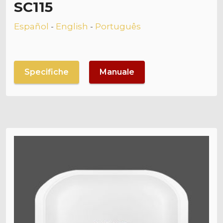
SC115
Español
-
English
-
Português
Specifiche
Manuale