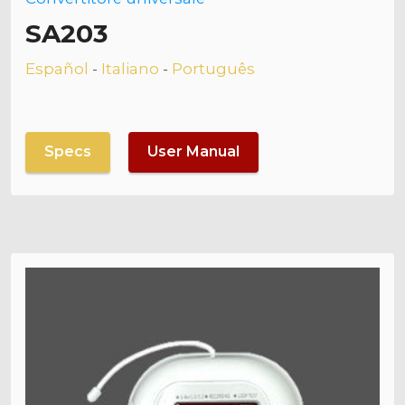
SA203
Español
-
Italiano
-
Português
Specs
User Manual