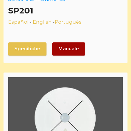
SP201
Español
-
English
-
Português
Specifiche
Manuale