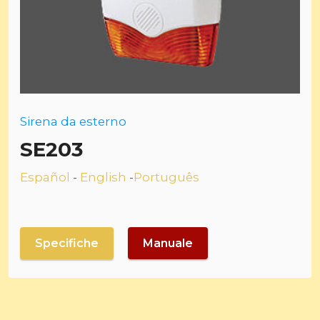
Sirena da esterno
SE203
Español
-
English
-
Português
Specifiche
Manuale