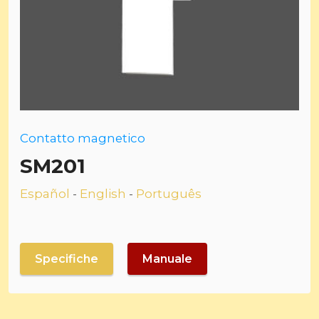
Contatto magnetico
SM201
Español
-
English
-
Português
Specifiche
Manuale