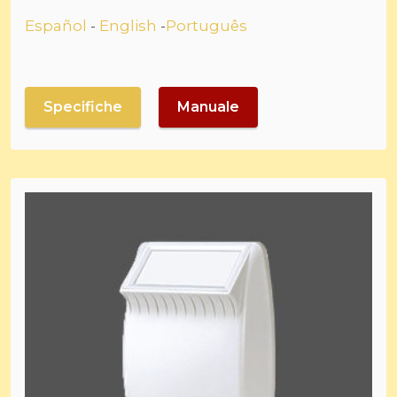
Español
-
English
-
Português
Specifiche
Manuale