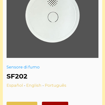
Sensore di fumo
SF202
Español
-
English
-
Português