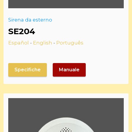
Sirena da esterno
SE204
Español
-
English
-
Português
Specifiche
Manuale