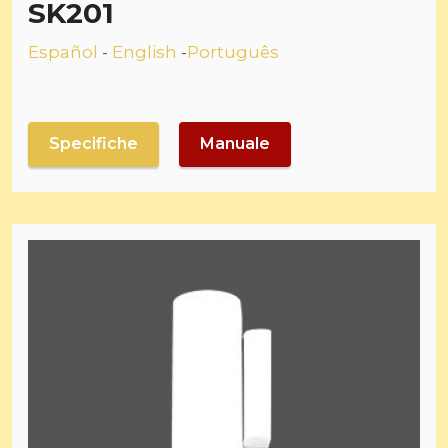
SK201
Español
-
English
-
Português
Specifiche
Manuale