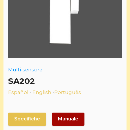
Multi-sensore
SA202
Español
-
English
-
Português
Specifiche
Manuale