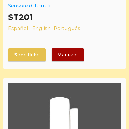
Sensore di liquidi
ST201
Español
-
English
-
Português
Specifiche
Manuale