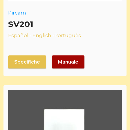
Pircam
SV201
Español
-
English
-
Português
Specifiche
Manuale