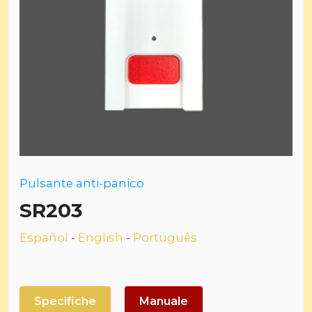
Pulsante anti-panico
SR203
Español
-
English
-
Português
Specifiche
Manuale