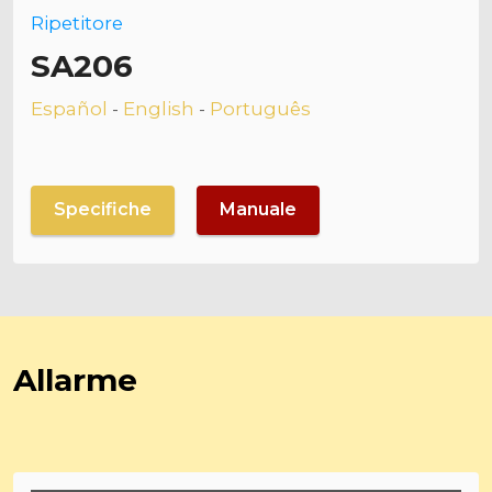
Ripetitore
SA206
Español
-
English
-
Português
Specifiche
Manuale
Allarme