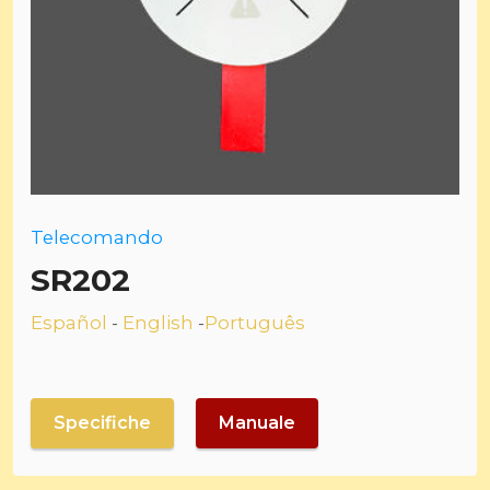
Telecomando
SR202
Español
-
English
-
Português
Specifiche
Manuale