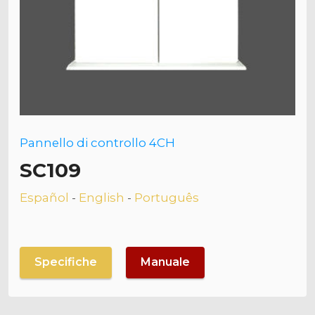
Pannello di controllo 4CH
SC109
Español
-
English
-
Português
Specifiche
Manuale