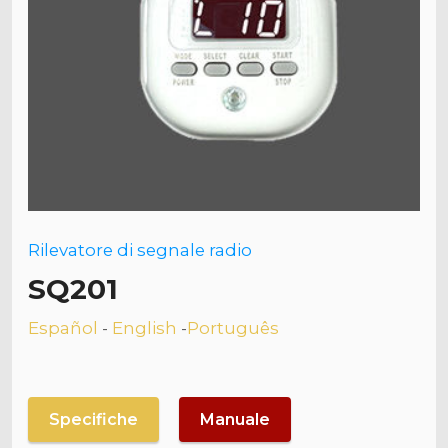
Rilevatore di segnale radio
SQ201
Español
-
English
-
Português
Specifiche
Manuale