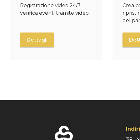
Registrazione video 24/7,
Crea b
verifica eventi tramite video.
riprist
del pan
Dettagli
Dett
Indir
3F., 