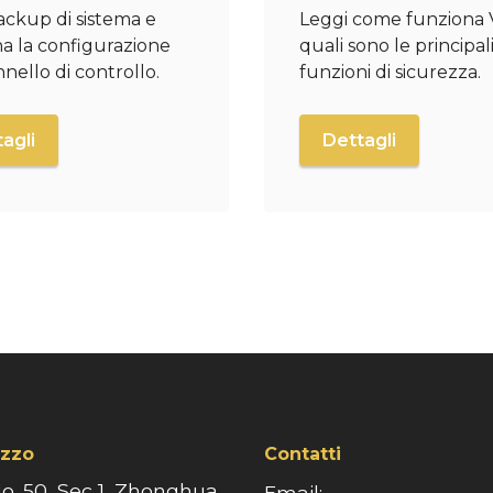
ackup di sistema e
Leggi come funziona 
ina la configurazione
quali sono le principal
nello di controllo.
funzioni di sicurezza.
agli
Dettagli
izzo
Contatti
No. 50, Sec 1, Zhonghua
Email: