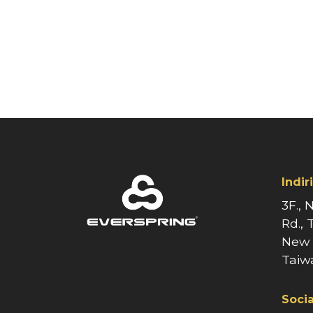
Indir
3F., 
Rd., 
New T
Taiw
Socia