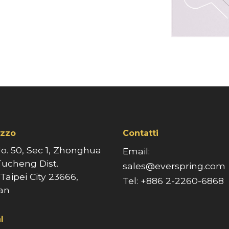
izzo
Contatti
No. 50, Sec 1, Zhonghua
Email:
Tucheng Dist.
sales@everspring.com
aipei City 23666,
Tel: +886 2-2260-6868
an
l