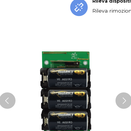
Rileva disposit
o
Rileva rimozio
Previous
Ne