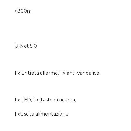
>800m
U-Net 5.0
1 x Entrata allarme, 1 x anti-vandalica
1 x LED, 1 x Tasto di ricerca,
1 xUscita alimentazione