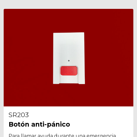
SR203
Botón anti-pánico
Para llamar ayuda durante una emergencia.